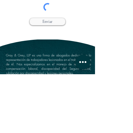
Enviar
Gray & Grey, LLP es una firma de abogados dedicada a la
representación de trabajadores lesionados en el trabajo o fuera
de él. Nos especializamos en el manejo de reclamos de
compensación laboral, discapacidad del Seguro Social,
jubilación por discapacidad y lesiones personales.
Farmingdale Office
Suffolk Office
360 Main Street
646 Main Street
Farmingdale, NY 11735
Port Jefferson, NY 11777
(516) 249-1342
(631) 249-1342
Directions
Directions
Manhattan Office
Westchester Office
111 Broadway Suite 809
203 East Post Road
New York, NY 10006
White Plains, NY 10601