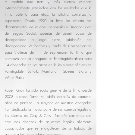
A medida que más y más clientes estaban
extremadamente satisfechos con los resultados que la
firma obtenía para ellos, la oficina comenzó a
expandirse. Desde 1990, la firma ha abierto sus
departamentos de lesiones personales y Discapacidad
del Seguro Social, además de asumir casos de
discapacidad a largo plazo, jubilación por
discapacidad, estibadores y Fondo de Compensación
para Víctimas del 11 de septiembre. La firma que
comenzó con un abogado en Farmingdale ahora tiene
14 abogados en tres áreas de la ley y tiene oficinas en
Farmingdale, Suffolk, Manhattan, Queens, Bronx y
White Plains.
Robert Gray ha sido socio gerente de la firma desde
2008 cuando David se jubiló después de cuarenta
años de práctica. La mayoría de nuestros abogados
han dedicado la mayor parte de sus carreras legales a
los clientes de Gray & Grey. También contamos con
casi dos docenas de asistentes legales altamente
capacitados que se enorgullecen de su trabajo de
ayudar a los trabajadores lesionados.