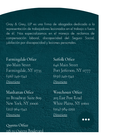
Gray & Grey, LLP es una firma de abogados dedicada a la
representación de trabajadores lesionados en el trabajo o fuera
de él. Nos especializamos en el manejo de reclamos de
compensación laboral, discapacidad del Seguro Social,
jubilación por discapacidad y lesiones personales.
Farmingdale Office
Suffolk Office
360 Main Street
646 Main Street
Farmingdale, NY 11735
Port Jefferson, NY 11777
(516) 249-1342
(631) 249-1342
Directions
Directions
Manhattan Office
Westchester Office
111 Broadway Suite 809
203 East Post Road
New York, NY 10006
White Plains, NY 10601
(212) 964-1342
(914) 984-2292
Directions
Directions
Queens Office
118-35 Queens Boulevard
Suite 1505