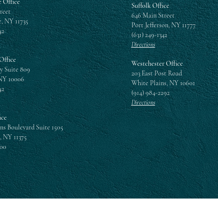
 Office
Suffolk Office
reet
646 Main Street
, NY 11735
Port Jefferson, NY 11777
42
(631) 249-1342
Directions
Office
Westchester Office
y Suite 809
203 East Post Road
NY 10006
White Plains, NY 10601
42
(914) 984-2292
Directions
ice
ns Boulevard Suite 1505
, NY 11375
300