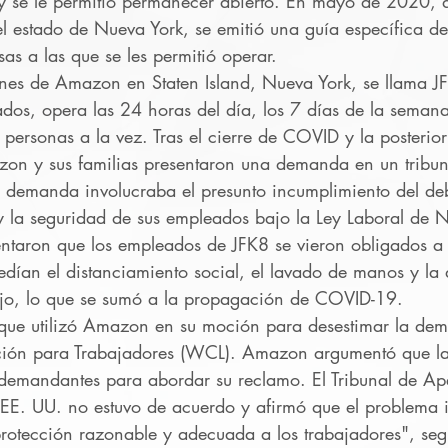
y se le permitió permanecer abierto. En mayo de 2020, d
l estado de Nueva York, se emitió una guía específica de 
as a las que se les permitió operar.
ones de Amazon en Staten Island, Nueva York, se llama J
os, opera las 24 horas del día, los 7 días de la seman
ersonas a la vez. Tras el cierre de COVID y la posterior 
on y sus familias presentaron una demanda en un tribun
a demanda involucraba el presunto incumplimiento del d
 y la seguridad de sus empleados bajo la Ley Laboral de N
taron que los empleados de JFK8 se vieron obligados a 
dían el distanciamiento social, el lavado de manos y la 
ajo, lo que se sumó a la propagación de COVID-19.
que utilizó Amazon en su moción para desestimar la dem
ión para Trabajadores (WCL). Amazon argumentó que la
 demandantes para abordar su reclamo. El Tribunal de Ap
EE. UU. no estuvo de acuerdo y afirmó que el problema i
tección razonable y adecuada a los trabajadores", segú