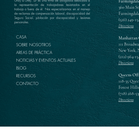
Gray & Grey, LLP es una firma de abogados dedicada a
Farmingdale
la representación de trabajadores lesionados en el
360 Main St
trabajo o fuera de él. Nos especializamos en el manejo
Farmingdale
de reclamos de compensación laboral, discapacidad del
Seguro Social, jubilación por discapacidad y lesiones
(516) 249-13
personales.
Directions
CASA
Manhattan 
111 Broadwa
SOBRE NOSOTROS
New York, 
AREAS DE PRÁCTICA
(212) 964-13
NOTICIAS Y EVENTOS ACTUALES
Directions
BLOG
Queens Off
RECURSOS
118-35 Quee
CONTACTO
Forest Hills
(718) 268-5
Directions