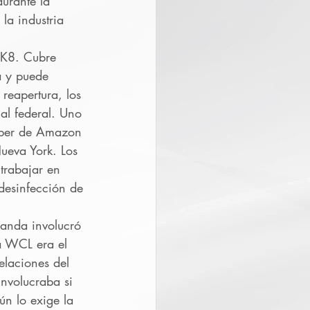
urante la 
la industria 
FK8. Cubre 
a y puede 
reapertura, los 
al federal. Uno 
eber de Amazon 
ueva York. Los 
trabajar en 
desinfección de 
anda involucró 
 WCL era el 
elaciones del 
nvolucraba si 
n lo exige la 