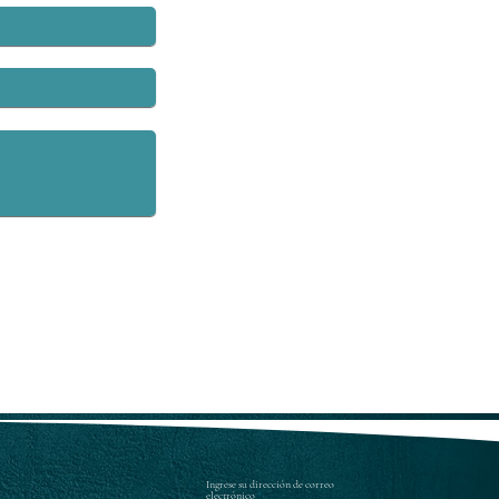
FIRMA ESTÁNDAR DE
VALENCIA PARA CASOS
OVID-19
Ingrese su dirección de correo
electrónico