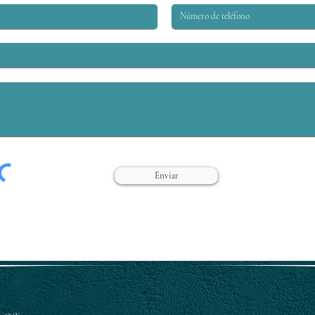
CDC A LAS DIRECTRICES
CON
SOBRE OPIOIDES IMPACTE
PRE
LA COMPENSACIÓ
DE C
Enviar